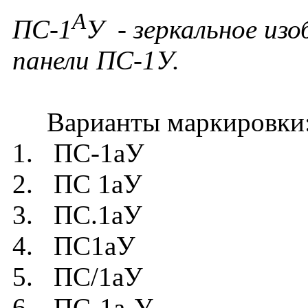
А
ПС-1
У - зеркальное из
панели ПС-1У.
Варианты маркировки
1. ПС-1аУ
2. ПС 1аУ
3. ПС.1аУ
4. ПС1аУ
5. ПС/1аУ
6. ПС-1а-У