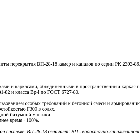
 перекрытия ВП-28-18 камер и каналов по серии РК 2303-86,
и и каркасами, объединенными в пространственный каркас п
81-82 и класса Вр-I по ГОСТ 6727-80.
ьзованием особых требований к бетонной смеси и армированию
стойкостью F300 в солях.
дной битумной мастики.
нее время - 100%.
системе, ВП-28-18 означает: ВП - водосточно-канализационная