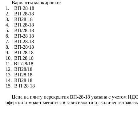
Варианты маркировки:
1. ВП-28-18
2. ВП 28-18
3. ВП28-18
4. ВП.28-18
5. ВП/28-18
6. ВП-28 18
7. ВП-28.18
8. ВП-28/18
9. ВП 28 18
10. ВП.28.18
11. ВП/28/18
12. ВП28/18
13. ВП28.18
14. ВП28 18
15. В П 28 18
Цена на плиту перекрытия ВП-28-18 указана с учетом НДС, б
офертой и может меняться в зависимости от количества зака