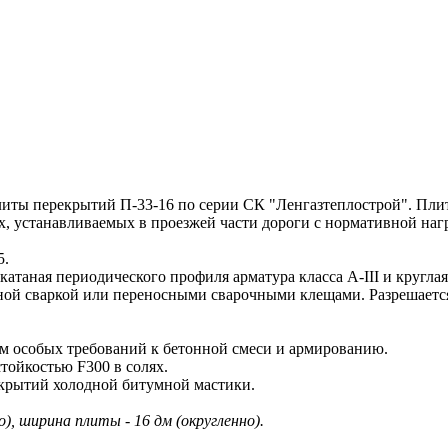
ты перекрытий П-33-16 по серии СК "Ленгазтеплострой". Пли
, устанавливаемых в проезжей части дороги с нормативной нагр
5.
аная периодического профиля арматура класса A-III и круглая
й сваркой или переносными сварочными клещами. Разрешается
 особых требований к бетонной смеси и армированию.
тойкостью F300 в солях.
екрытий холодной битумной мастики.
), ширина плиты - 16 дм (округленно).