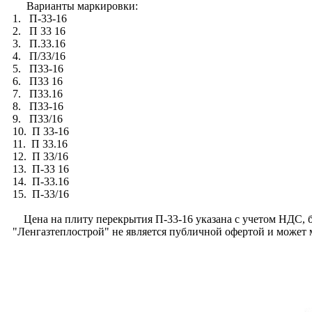
Варианты маркировки:
1. П-33-16
2. П 33 16
3. П.33.16
4. П/33/16
5. П33-16
6. П33 16
7. П33.16
8. П33-16
9. П33/16
10. П 33-16
11. П 33.16
12. П 33/16
13. П-33 16
14. П-33.16
15. П-33/16
Цена на плиту перекрытия П-33-16 указана с учетом НДС, бе
"Ленгазтеплострой" не является публичной офертой и может 