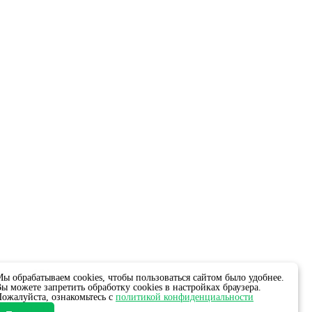
ежная, 10А.
ы обрабатываем cookies, чтобы пользоваться сайтом было удобнее.
ы можете запретить обработку cookies в настройках браузера.
ожалуйста, ознакомьтесь с
политикой конфиденциальности
811651341).