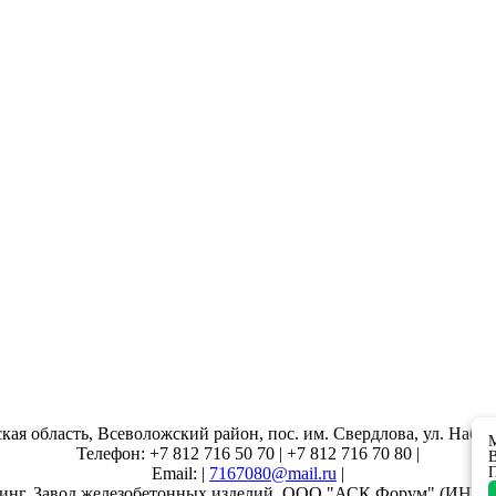
кая область, Всеволожский район, пос. им. Свердлова, ул. Набер
М
Телефон: +7 812 716 50 70 | +7 812 716 70 80 |
В
Email: |
7167080@mail.ru
|
П
инг. Завод железобетонных изделий. ООО "АСК Форум" (ИНН 7