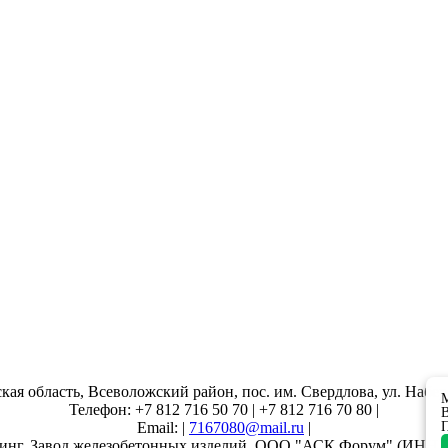
кая область, Всеволожский район, пос. им. Свердлова, ул. Набер
М
Телефон: +7 812 716 50 70 | +7 812 716 70 80 |
В
Email: |
7167080@mail.ru
|
П
инг. Завод железобетонных изделий. ООО "АСК Форум" (ИНН 7