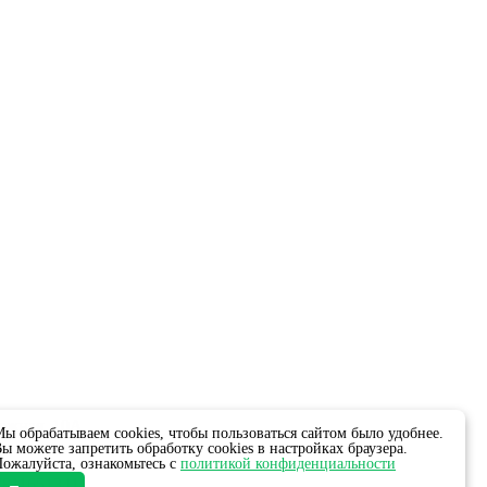
ежная, 10А.
ы обрабатываем cookies, чтобы пользоваться сайтом было удобнее.
ы можете запретить обработку cookies в настройках браузера.
ожалуйста, ознакомьтесь с
политикой конфиденциальности
811651341).