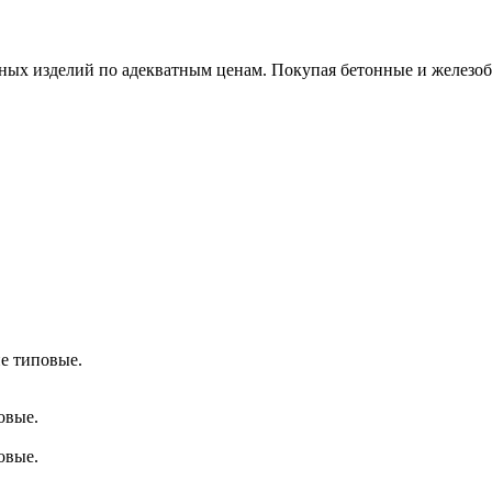
х изделий по адекватным ценам. Покупая бетонные и железобет
е типовые.
овые.
овые.