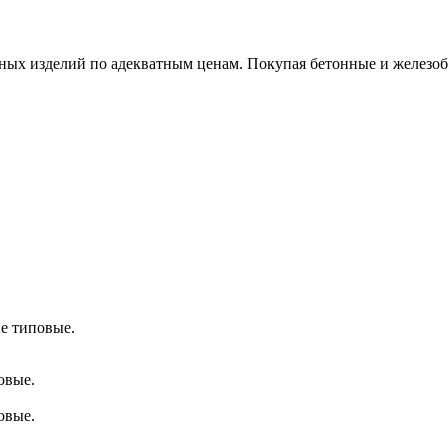
х изделий по адекватным ценам. Покупая бетонные и железобет
е типовые.
овые.
овые.