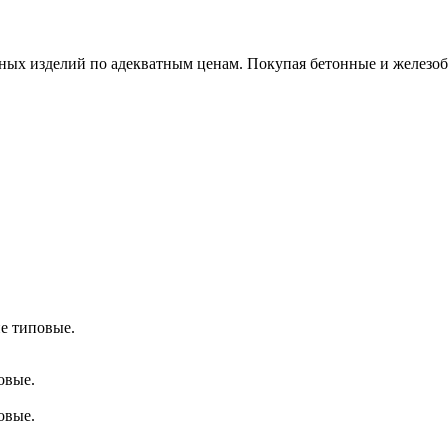
х изделий по адекватным ценам. Покупая бетонные и железобет
е типовые.
овые.
овые.