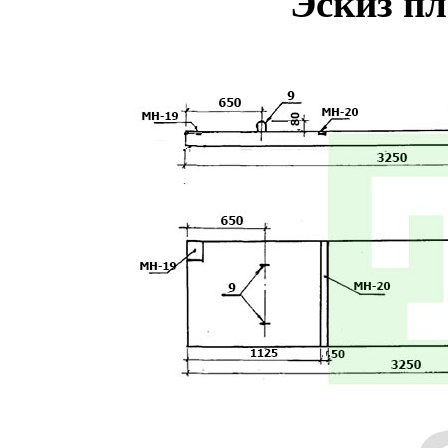
Эскиз п