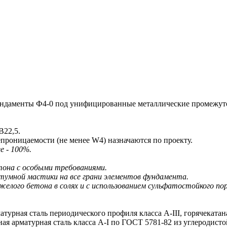
даменты Ф4-0 под унифицированные металлические промежуточ
В22,5.
епроницаемости (не менее W4) назначаются по проекту.
е - 100%.
тона с особыми требованиями.
тумной мастики на все грани элементов фундамента.
лого бетона в солях и с использованием сульфатостойкого п
турная сталь периодического профиля класса A-III, горячекатан
я арматурная сталь класса A-I по ГОСТ 5781-82 из углеродист