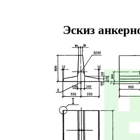
Эскиз анкерн