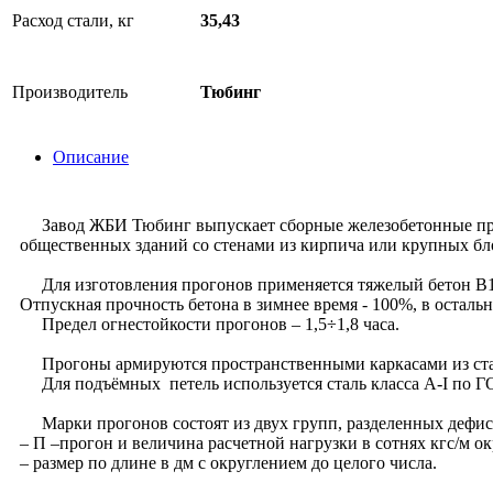
Расход стали, кг
35,43
Производитель
Тюбинг
Описание
Завод ЖБИ Тюбинг выпускает сборные железобетонные прого
общественных зданий со стенами из кирпича или крупных бл
Для изготовления прогонов применяется тяжелый бетон B1
Отпускная прочность бетона в зимнее время - 100%, в остальн
Предел огнестойкости прогонов – 1,5÷1,8 часа.
Прогоны армируются пространственными каркасами из стали
Для подъёмных петель используется сталь класса А-I по Г
Марки прогонов состоят из двух групп, разделенных дефи
– П –прогон и величина расчетной нагрузки в сотнях кгс/м о
– размер по длине в дм с округлением до целого числа.