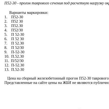
П52-30 - прогон таврового сечения под расчетную нагрузку ок
Варианты маркировки:
1. П52-30
2. П52 30
3. П52.30
4. П52/30
5. П 52-30
6. П 52 30
7. П 52.30
8. П 52/30
9. П-52-30
10. П.52.30
11. П/52/30
12. П-52.30
13. П.52-30
Цена на сборный железобетонный прогон П52-30 таврового с
Представленные на сайте цены на ЖБИ не являются публично