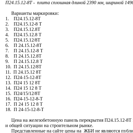
П24.15.12-8Т - плита сплошная длиной 2390 мм, шириной 1490 
Варианты маркировки:
1. П24.15.12-8Т
2. П24.15.12-8 Т
3. П24.15.12.8Т
4. П24.15.12.8 Т
5. П24.15.12/8Т
6. П 24.15.12-8Т
7. П 24.15.12-8 Т
8. П 24.15.12.8Т
9. П 24.15.12.8 Т
10. П 24.15.12/8Т
11. П 24.15.12 8Т
12. П24-15-12-8Т
13. П24 15 12 8Т
14. П24 15 12 8 Т
15. П24/15/12/8Т
16. П24-15-12-8-Т
17. П 24 15 12 8 Т
18. П 24-15-12-8-Т
Цена на железобетонную панель перекрытия П24.15.12-8Т по 
и общей ситуации на строительном рынке.
Представленные на сайте цены на ЖБИ не являются публи