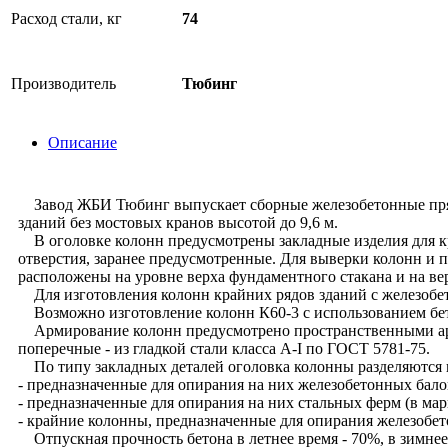
Расход стали, кг
74
Производитель
Тюбинг
Описание
Завод ЖБИ Тюбинг выпускает сборные железобетонные прямо
зданий без мостовых кранов высотой до 9,6 м.
В оголовке колонн предусмотрены закладные изделия для кр
отверстия, заранее предусмотренные. Для выверки колонн и
расположены на уровне верха фундаментного стакана и на в
Для изготовления колонн крайних рядов зданий с железобе
Возможно изготовление колонн К60-3 с использованием бет
Армирование колонн предусмотрено пространственными арма
поперечные - из гладкой стали класса A-I по ГОСТ 5781-75.
По типу закладных деталей оголовка колонны разделяются 
- предназначенные для опирания на них железобетонных балок
- предназначенные для опирания на них стальных ферм (в ма
- крайние колонны, предназначенные для опирания железобет
Отпускная прочность бетона в летнее время - 70%, в зимнее