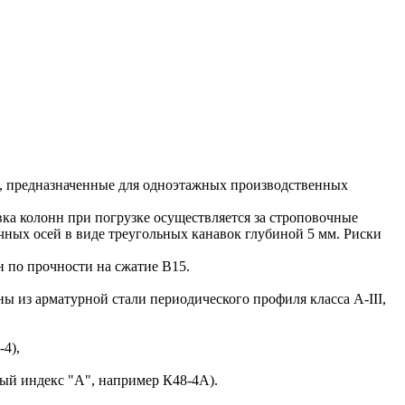
, предназначенные для одноэтажных производственных
а колонн при погрузке осуществляется за строповочные
ных осей в виде треугольных канавок глубиной 5 мм. Риски
 по прочности на сжатие В15.
з арматурной стали периодического профиля класса A-III,
-4),
ный индекс "А", например К48-4А).