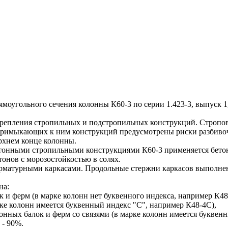
угольного сечения колонны К60-3 по серии 1.423-3, выпуск 1
епления стропильных и подстропильных конструкций. Строповк
 примыкающих к ним конструкций предусмотрены риски разбивоч
ерхнем конце колонны.
тонными стропильными конструкциями К60-3 применяется бетон
онов с морозостойкостью в солях.
турными каркасами. Продольные стержни каркасов выполнены и
на:
 и ферм (в марке колонн нет буквенного индекса, например К48
рке колонн имеется буквенный индекс "С", например К48-4С),
онных балок и ферм со связями (в марке колонн имеется буквен
 - 90%.