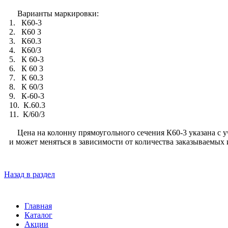
Варианты маркировки:
1. К60-3
2. К60 3
3. К60.3
4. К60/3
5. К 60-3
6. К 60 3
7. К 60.3
8. К 60/3
9. К-60-3
10. К.60.3
11. К/60/3
Цена на колонну прямоугольного сечения К60-3 указана с уче
и может меняться в зависимости от количества заказываемых
Назад в раздел
Главная
Каталог
Акции