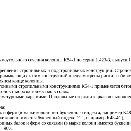
угольного сечения колонны К54-1 по серии 1.423-3, выпуск 1
епления стропильных и подстропильных конструкций. Строповк
 примыкающих к ним конструкций предусмотрены риски разбивоч
ерхнем конце колонны.
тонными стропильными конструкциями К54-1 применяется бетон
онов с морозостойкостью в солях.
турными каркасами. Продольные стержни каркасов выполнены и
на:
 и ферм (в марке колонн нет буквенного индекса, например К48
рке колонн имеется буквенный индекс "С", например К48-4С),
онных балок и ферм со связями (в марке колонн имеется буквен
 - 90%.