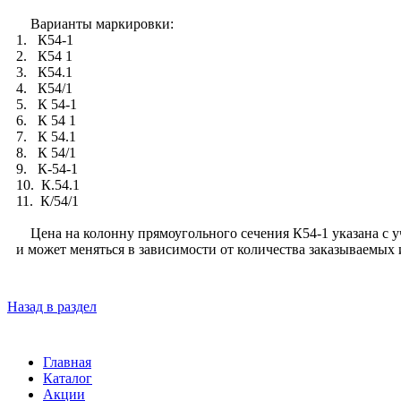
Варианты маркировки:
1. К54-1
2. К54 1
3. К54.1
4. К54/1
5. К 54-1
6. К 54 1
7. К 54.1
8. К 54/1
9. К-54-1
10. К.54.1
11. К/54/1
Цена на колонну прямоугольного сечения К54-1 указана с уче
и может меняться в зависимости от количества заказываемых
Назад в раздел
Главная
Каталог
Акции