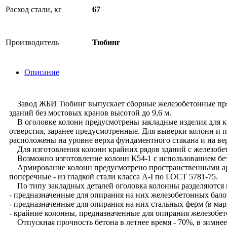
Расход стали, кг
67
Производитель
Тюбинг
Описание
Завод ЖБИ Тюбинг выпускает сборные железобетонные прямо
зданий без мостовых кранов высотой до 9,6 м.
В оголовке колонн предусмотрены закладные изделия для кр
отверстия, заранее предусмотренные. Для выверки колонн и
расположены на уровне верха фундаментного стакана и на в
Для изготовления колонн крайних рядов зданий с железобе
Возможно изготовление колонн К54-1 с использованием бет
Армирование колонн предусмотрено пространственными арма
поперечные - из гладкой стали класса A-I по ГОСТ 5781-75.
По типу закладных деталей оголовка колонны разделяются 
- предназначенные для опирания на них железобетонных балок
- предназначенные для опирания на них стальных ферм (в ма
- крайние колонны, предназначенные для опирания железобет
Отпускная прочность бетона в летнее время - 70%, в зимнее