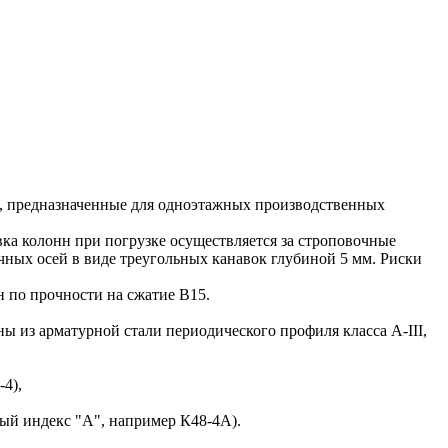
, предназначенные для одноэтажных производственных
а колонн при погрузке осуществляется за строповочные
ных осей в виде треугольных канавок глубиной 5 мм. Риски
 по прочности на сжатие В15.
з арматурной стали периодического профиля класса A-III,
-4),
ный индекс "А", например К48-4А).