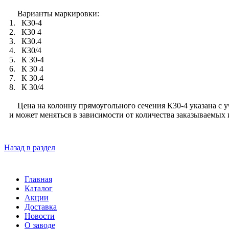
Варианты маркировки:
1. К30-4
2. К30 4
3. К30.4
4. К30/4
5. К 30-4
6. К 30 4
7. К 30.4
8. К 30/4
Цена на колонну прямоугольного сечения К30-4 указана с уче
и может меняться в зависимости от количества заказываемых
Назад в раздел
Главная
Каталог
Акции
Доставка
Новости
О заводе