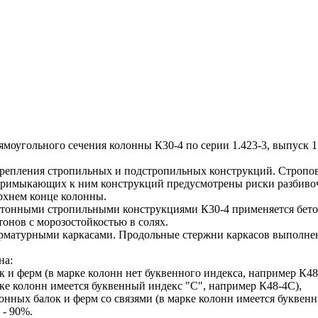
угольного сечения колонны К30-4 по серии 1.423-3, выпуск 1
епления стропильных и подстропильных конструкций. Строповк
 примыкающих к ним конструкций предусмотрены риски разбивоч
ерхнем конце колонны.
тонными стропильными конструкциями К30-4 применяется бето
онов с морозостойкостью в солях.
турными каркасами. Продольные стержни каркасов выполнены и
на:
 и ферм (в марке колонн нет буквенного индекса, например К48
рке колонн имеется буквенный индекс "С", например К48-4С),
онных балок и ферм со связями (в марке колонн имеется буквен
 - 90%.