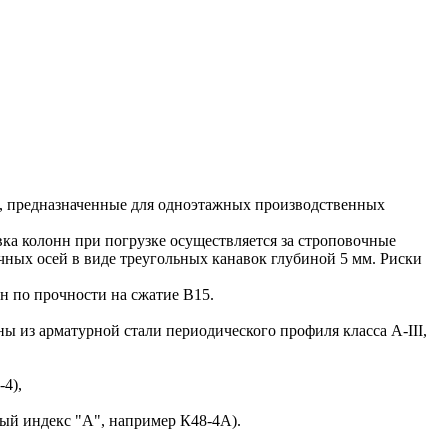
, предназначенные для одноэтажных производственных
а колонн при погрузке осуществляется за строповочные
ных осей в виде треугольных канавок глубиной 5 мм. Риски
н по прочности на сжатие В15.
з арматурной стали периодического профиля класса A-III,
-4),
ный индекс "А", например К48-4А).