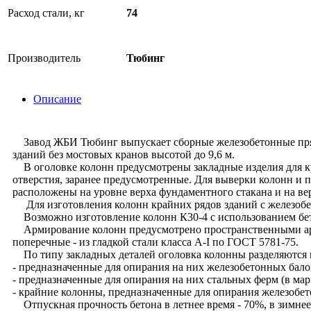
Расход стали, кг
74
Производитель
Тюбинг
Описание
Завод ЖБИ Тюбинг выпускает сборные железобетонные прямо
зданий без мостовых кранов высотой до 9,6 м.
В оголовке колонн предусмотрены закладные изделия для кр
отверстия, заранее предусмотренные. Для выверки колонн и
расположены на уровне верха фундаментного стакана и на в
Для изготовления колонн крайних рядов зданий с железобе
Возможно изготовление колонн К30-4 с использованием бет
Армирование колонн предусмотрено пространственными арма
поперечные - из гладкой стали класса A-I по ГОСТ 5781-75.
По типу закладных деталей оголовка колонны разделяются 
- предназначенные для опирания на них железобетонных балок
- предназначенные для опирания на них стальных ферм (в ма
- крайние колонны, предназначенные для опирания железобет
Отпускная прочность бетона в летнее время - 70%, в зимнее