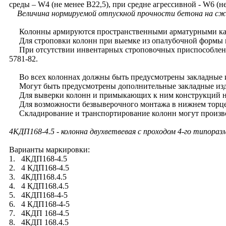
среды – W4 (не менее В22,5), при средне агрессивной - W6 (не
Величина нормируемой отпускной прочности бетона на сжа
Колонны армируются пространственными арматурными каркас
Для строповки колонн при выемке из опалубочной формы и
При отсутствии инвентарных строповочных приспособлений 
5781-82.
Во всех колоннах должны быть предусмотрены закладные из
Могут быть предусмотрены дополнительные закладные издел
Для выверки колонн и примыкающих к ним конструкций на б
Для возможности безвыверочного монтажа в нижнем торце к
Складирование и транспортирование колонн могут производ
4КДП168-4.5
- колонна двухветвевая с проходом 4-го типораз
Варианты маркировки:
1. 4КДП168-4.5
2. 4 КДП168-4.5
3. 4КДП168.4.5
4. 4 КДП168.4.5
5. 4КДП168-4-5
6. 4 КДП168-4-5
7. 4КДП 168-4.5
8. 4КДП 168.4.5