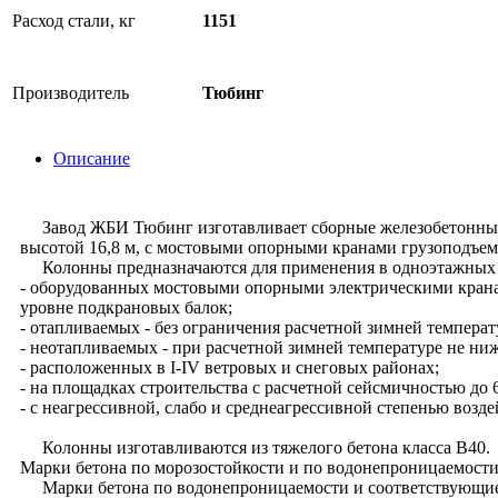
Расход стали, кг
1151
Производитель
Тюбинг
Описание
Завод ЖБИ Тюбинг изготавливает сборные железобетонные 
высотой 16,8 м, с мостовыми опорными кранами грузоподъемн
Колонны предназначаются для применения в одноэтажных 
- оборудованных мостовыми опорными электрическими кранами
уровне подкрановых балок;
- отапливаемых - без ограничения расчетной зимней темпера
- неотапливаемых - при расчетной зимней температуре не ни
- расположенных в I-IV ветровых и снеговых районах;
- на площадках строительства с расчетной сейсмичностью до 
- с неагрессивной, слабо и среднеагрессивной степенью возде
Колонны изготавливаются из тяжелого бетона класса В40.
Марки бетона по морозостойкости и по водонепроницаемости
Марки бетона по водонепроницаемости и соответствующие им