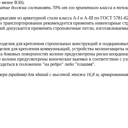
 менее В30).
тие должна составлять 70% от его проектного класса в теплый 
ами из арматурной стали класса A-I и A-III по ГОСТ 5781-82
 транспортировании рекомендуется применять инвентарные ст
допускается применять строповочные петли, изготавливаемые 
делия для крепления стропильных конструкций и подкрановых
ия для крепления коммуникаций, устройства молниезащиты и 
оковых поверхностях колонн предусмотрены риски координаци
олонн предусмотрены конические выемки в соответствии с узл
иться в положении "на ребро" либо "плашмя".
мера (крайняя) для зданий с высотой этажа 16,8 м, армированная