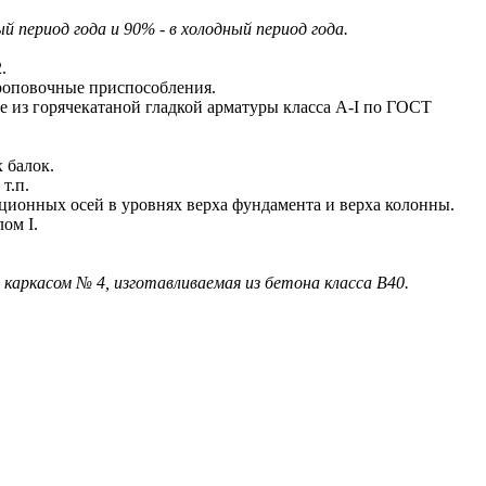
период года и 90% - в холодный период года.
.
роповочные приспособления.
из горячекатаной гладкой арматуры класса A-I по ГОСТ
 балок.
т.п.
онных осей в уровнях верха фундамента и верха колонны.
ом I.
 каркасом № 4, изготавливаемая из бетона класса В40.