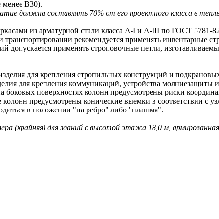
 менее В30).
тие должна составлять 70% от его проектного класса в теплый 
ами из арматурной стали класса A-I и A-III по ГОСТ 5781-82
 транспортировании рекомендуется применять инвентарные ст
допускается применять строповочные петли, изготавливаемые 
делия для крепления стропильных конструкций и подкрановых
ия для крепления коммуникаций, устройства молниезащиты и 
оковых поверхностях колонн предусмотрены риски координаци
олонн предусмотрены конические выемки в соответствии с узл
иться в положении "на ребро" либо "плашмя".
мера (крайняя) для зданий с высотой этажа 18,0 м, армированная