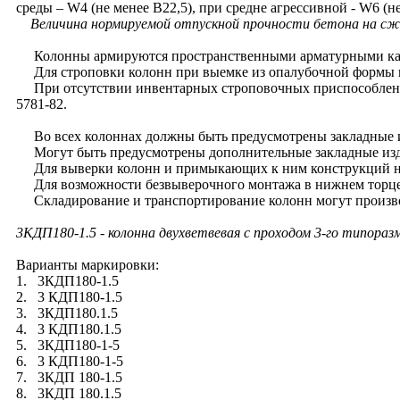
среды – W4 (не менее В22,5), при средне агрессивной - W6 (не
Величина нормируемой отпускной прочности бетона на сжа
Колонны армируются пространственными арматурными каркас
Для строповки колонн при выемке из опалубочной формы и
При отсутствии инвентарных строповочных приспособлений 
5781-82.
Во всех колоннах должны быть предусмотрены закладные из
Могут быть предусмотрены дополнительные закладные издел
Для выверки колонн и примыкающих к ним конструкций на б
Для возможности безвыверочного монтажа в нижнем торце к
Складирование и транспортирование колонн могут производ
3КДП180-1.5
- колонна двухветвевая с проходом 3-го типораз
Варианты маркировки:
1. 3КДП180-1.5
2. 3 КДП180-1.5
3. 3КДП180.1.5
4. 3 КДП180.1.5
5. 3КДП180-1-5
6. 3 КДП180-1-5
7. 3КДП 180-1.5
8. 3КДП 180.1.5