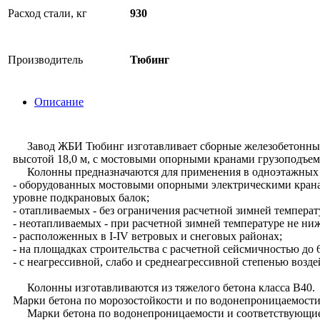
Расход стали, кг
930
Производитель
Тюбинг
Описание
Завод ЖБИ Тюбинг изготавливает сборные железобетонные 
высотой 18,0 м, с мостовыми опорными кранами грузоподъемн
Колонны предназначаются для применения в одноэтажных 
- оборудованных мостовыми опорными электрическими кранами
уровне подкрановых балок;
- отапливаемых - без ограничения расчетной зимней темпера
- неотапливаемых - при расчетной зимней температуре не ни
- расположенных в I-IV ветровых и снеговых районах;
- на площадках строительства с расчетной сейсмичностью до 
- с неагрессивной, слабо и среднеагрессивной степенью возде
Колонны изготавливаются из тяжелого бетона класса В40.
Марки бетона по морозостойкости и по водонепроницаемости
Марки бетона по водонепроницаемости и соответствующие им