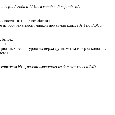
период года и 90% - в холодный период года.
.
роповочные приспособления.
из горячекатаной гладкой арматуры класса A-I по ГОСТ
 балок.
т.п.
онных осей в уровнях верха фундамента и верха колонны.
ом I.
 каркасом № 1, изготавливаемая из бетона класса В40.