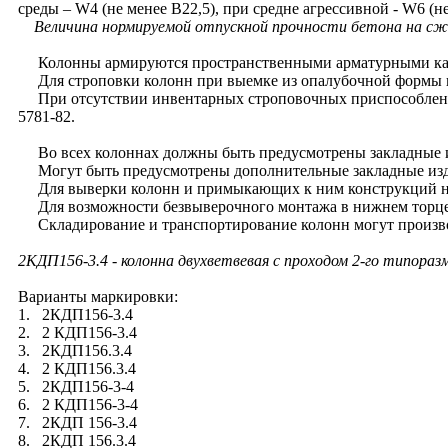
среды – W4 (не менее В22,5), при средне агрессивной - W6 (не
Величина нормируемой отпускной прочности бетона на сжат
Колонны армируются пространственными арматурными каркас
Для строповки колонн при выемке из опалубочной формы и
При отсутствии инвентарных строповочных приспособлений 
5781-82.
Во всех колоннах должны быть предусмотрены закладные из
Могут быть предусмотрены дополнительные закладные издел
Для выверки колонн и примыкающих к ним конструкций на б
Для возможности безвыверочного монтажа в нижнем торце к
Складирование и транспортирование колонн могут производ
2КДП156-3.4
- колонна двухветвевая с проходом 2-го типораз
Варианты маркировки:
1. 2КДП156-3.4
2. 2 КДП156-3.4
3. 2КДП156.3.4
4. 2 КДП156.3.4
5. 2КДП156-3-4
6. 2 КДП156-3-4
7. 2КДП 156-3.4
8. 2КДП 156.3.4