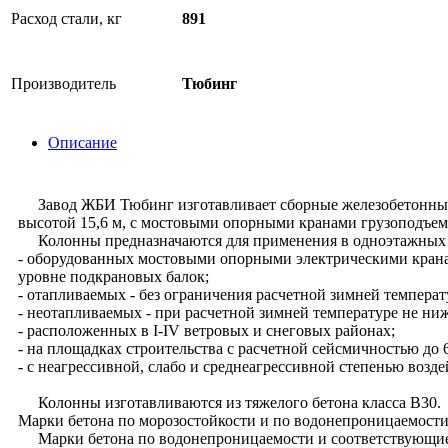
Расход стали, кг
891
Производитель
Тюбинг
Описание
Завод ЖБИ Тюбинг изготавливает сборные железобетонные 
высотой 15,6 м, с мостовыми опорными кранами грузоподъемн
Колонны предназначаются для применения в одноэтажных 
- оборудованных мостовыми опорными электрическими кранами
уровне подкрановых балок;
- отапливаемых - без ограничения расчетной зимней темпера
- неотапливаемых - при расчетной зимней температуре не ни
- расположенных в I-IV ветровых и снеговых районах;
- на площадках строительства с расчетной сейсмичностью до 
- с неагрессивной, слабо и среднеагрессивной степенью возде
Колонны изготавливаются из тяжелого бетона класса В30.
Марки бетона по морозостойкости и по водонепроницаемости
Марки бетона по водонепроницаемости и соответствующие им