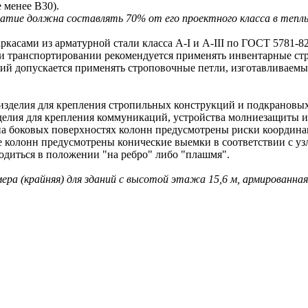
 менее В30).
ие должна составлять 70% от его проектного класса в теплый 
ами из арматурной стали класса A-I и A-III по ГОСТ 5781-82
 транспортировании рекомендуется применять инвентарные ст
допускается применять строповочные петли, изготавливаемые 
делия для крепления стропильных конструкций и подкрановых
ия для крепления коммуникаций, устройства молниезащиты и 
оковых поверхностях колонн предусмотрены риски координаци
олонн предусмотрены конические выемки в соответствии с узл
иться в положении "на ребро" либо "плашмя".
мера (крайняя) для зданий с высотой этажа 15,6 м, армированна