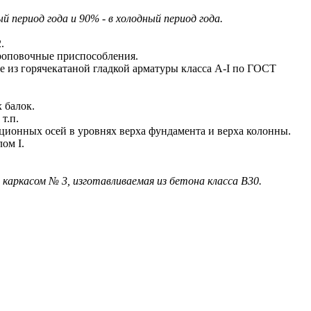
период года и 90% - в холодный период года.
.
роповочные приспособления.
из горячекатаной гладкой арматуры класса A-I по ГОСТ
 балок.
т.п.
онных осей в уровнях верха фундамента и верха колонны.
ом I.
я каркасом № 3
, изготавливаемая из бетона класса В30.