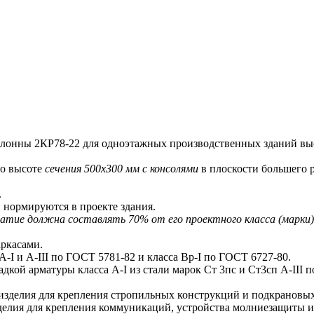
нны 2КР78-22 для одноэтажных производственных зданий выс
о высоте
сечения 500х300 мм с консолями
в плоскости большего р
.
 нормируются в проекте здания.
ие должна составлять 70% от его проектного класса (марки) в 
ркасами.
I и A-III по ГОСТ 5781-82 и класса Bp-I по ГОСТ 6727-80.
ой арматуры класса A-I из стали марок Ст 3пс и Ст3сп A-III 
делия для крепления стропильных конструкций и подкрановых
ия для крепления коммуникаций, устройства молниезащиты и 