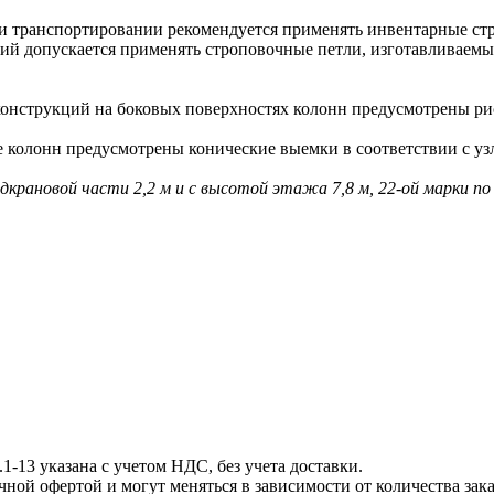
 транспортировании рекомендуется применять инвентарные ст
допускается применять строповочные петли, изготавливаемые 
струкций на боковых поверхностях колонн предусмотрены рис
олонн предусмотрены конические выемки в соответствии с узл
адкрановой части 2,2 м и с высотой этажа 7,8 м, 22-ой марки п
13 указана с учетом НДС, без учета доставки.
й офертой и могут меняться в зависимости от количества зак