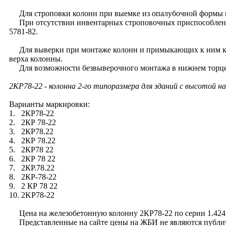
Для строповки колонн при выемке из опалубочной формы и
При отсутствии инвентарных строповочных приспособлений 
5781-82.
Для выверки при монтаже колонн и примыкающих к ним кон
верха колонны.
Для возможности безвыверочного монтажа в нижнем торце к
2КР78-22
- колонна 2-го типоразмера для зданий с высотой н
Варианты маркировки:
1. 2КР78-22
2. 2КР 78-22
3. 2КР78.22
4. 2КР 78.22
5. 2КР78 22
6. 2КР 78 22
7. 2КР.78.22
8. 2КР-78-22
9. 2 КР 78 22
10. 2KP78-22
Цена на железобетонную колонну 2КР78-22 по серии 1.424.1-
Представленные на сайте цены на ЖБИ не являются публично