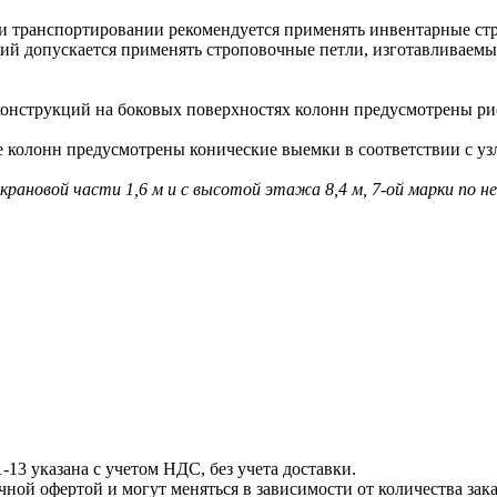
 транспортировании рекомендуется применять инвентарные ст
допускается применять строповочные петли, изготавливаемые 
струкций на боковых поверхностях колонн предусмотрены рис
олонн предусмотрены конические выемки в соответствии с узл
дкрановой части 1,6 м и с высотой этажа 8,4 м, 7-ой марки по 
3 указана с учетом НДС, без учета доставки.
й офертой и могут меняться в зависимости от количества зак