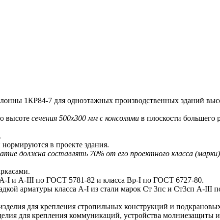
нны 1КР84-7 для одноэтажных производственных зданий высо
о высоте
сечения 500х300 мм с консолями
в плоскости большего р
.
 нормируются в проекте здания.
ие должна составлять 70% от его проектного класса (марки) в 
ркасами.
I и A-III по ГОСТ 5781-82 и класса Bp-I по ГОСТ 6727-80.
ой арматуры класса A-I из стали марок Ст 3пс и Ст3сп A-III 
делия для крепления стропильных конструкций и подкрановых
ия для крепления коммуникаций, устройства молниезащиты и 