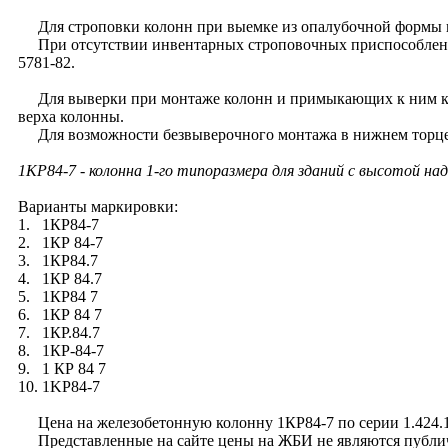
Для строповки колонн при выемке из опалубочной формы и
При отсутствии инвентарных строповочных приспособлений 
5781-82.
Для выверки при монтаже колонн и примыкающих к ним кон
верха колонны.
Для возможности безвыверочного монтажа в нижнем торце к
1КР84-7
- колонна 1-го типоразмера для зданий с высотой на
Варианты маркировки:
1. 1КР84-7
2. 1КР 84-7
3. 1КР84.7
4. 1КР 84.7
5. 1КР84 7
6. 1КР 84 7
7. 1КР.84.7
8. 1КР-84-7
9. 1 КР 84 7
10. 1KP84-7
Цена на железобетонную колонну 1КР84-7 по серии 1.424.1-1
Представленные на сайте цены на ЖБИ не являются публично