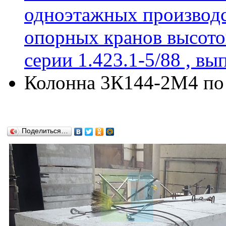
одноэтажных производс
опорных кранов высотой 
серии 1.423.1-5/88 , вы
Колонна 3К144-2М4 по с
Поделиться…