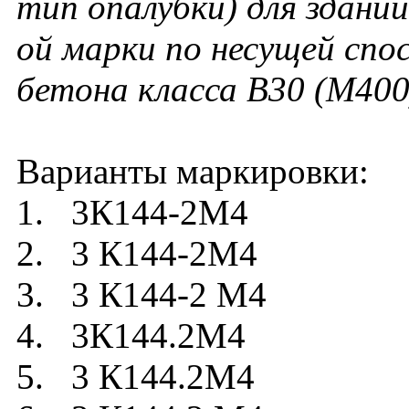
тип опалубки) для зданий
ой марки по несущей спо
бетона класса В30 (М400
Варианты маркировки:
1. 3К144-2М4
2. 3 К144-2М4
3. 3 К144-2 М4
4. 3К144.2М4
5. 3 К144.2М4