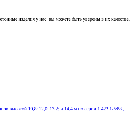
онные изделия у нас, вы можете быть уверены в их качестве.
ысотой 10,8: 12,0; 13,2; и 14,4 м по серии 1.423.1-5/88 ,