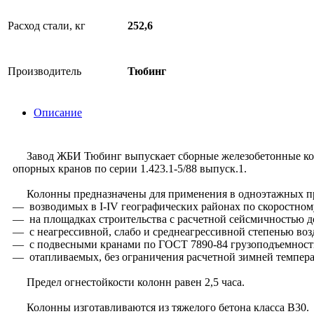
Расход стали, кг
252,6
Производитель
Тюбинг
Описание
Завод ЖБИ Тюбинг выпускает сборные железобетонные коло
опорных кранов по серии 1.423.1-5/88 выпуск.1.
Колонны предназначены для применения в одноэтажных пр
— возводимых в I-IV географических районах по скоростному
— на площадках строительства с расчетной сейсмичностью д
— с неагрессивной, слабо и среднеагрессивной степенью воз
— с подвесными кранами по ГОСТ 7890-84 грузоподъемностью
— отапливаемых, без ограничения расчетной зимней темпера
Предел огнестойкости колонн равен 2,5 часа.
Колонны изготавливаются из тяжелого бетона класса В30.