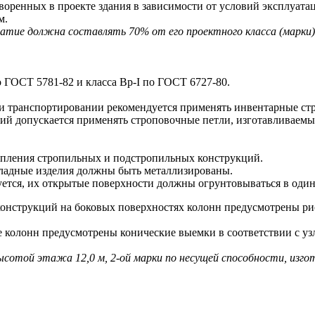
воренных в проекте здания в зависимости от условий эксплуата
м.
тие должна составлять 70% от его проектного класса (марки) 
 ГОСТ 5781-82 и класса Bp-I по ГОСТ 6727-80.
 транспортировании рекомендуется применять инвентарные ст
допускается применять строповочные петли, изготавливаемые 
пления стропильных и подстропильных конструкций.
ладные изделия должны быть металлизированы.
буется, их открытые поверхности должны огрунтовываться в один
струкций на боковых поверхностях колонн предусмотрены рис
олонн предусмотрены конические выемки в соответствии с узл
высотой этажа 12,0 м, 2-ой марки по несущей способности, изго