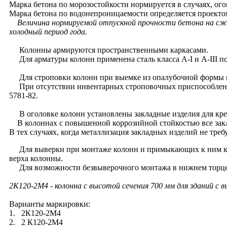
Марка бетона по морозостойкости нормируется в случаях, ого
Марка бетона по водонепроницаемости определяется проекто
Величина нормируемой отпускной прочности бетона на сжа
холодный период года.
Колонны армируются пространственными каркасами.
Для арматуры колонн применена сталь класса A-I и A-III по
Для строповки колонн при выемке из опалубочной формы и
При отсутствии инвентарных строповочных приспособлений 
5781-82.
В оголовке колонн установлены закладные изделия для кре
В колоннах с повышенной коррозийной стойкостью все зак
В тех случаях, когда металлизация закладных изделий не тре
Для выверки при монтаже колонн и примыкающих к ним кон
верха колонны.
Для возможности безвыверочного монтажа в нижнем торце к
2К120-2М4
- колонна с высотой сечения 700 мм для зданий с 
Варианты маркировки:
1. 2К120-2М4
2. 2 К120-2М4