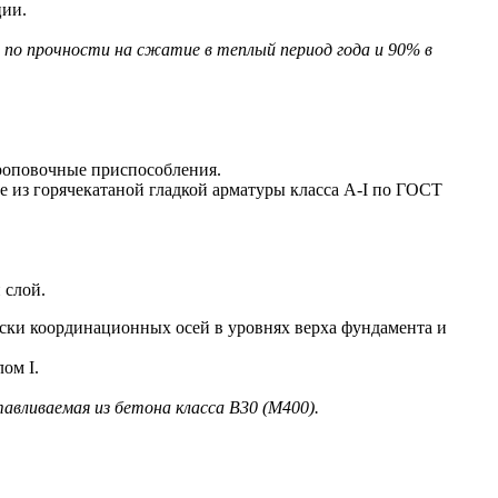
ции.
по прочности на сжатие в теплый период года и 90% в
роповочные приспособления.
из горячекатаной гладкой арматуры класса A-I по ГОСТ
 слой.
ки координационных осей в уровнях верха фундамента и
ом I.
тавливаемая из бетона класса В30 (М400).