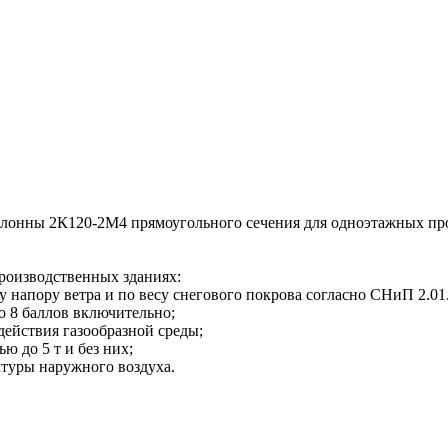
нны 2К120-2М4 прямоугольного сечения для одноэтажных прои
оизводственных зданиях:
 напору ветра и по весу снегового покрова согласно СНиП 2.01.
о 8 баллов включительно;
действия газообразной среды;
 до 5 т и без них;
туры наружного воздуха.