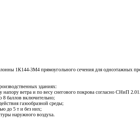
нны 1К144-3М4 прямоугольного сечения для одноэтажных прои
оизводственных зданиях:
 напору ветра и по весу снегового покрова согласно СНиП 2.01.
о 8 баллов включительно;
действия газообразной среды;
 до 5 т и без них;
туры наружного воздуха.