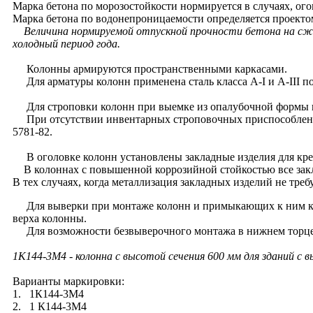
Марка бетона по морозостойкости нормируется в случаях, ого
Марка бетона по водонепроницаемости определяется проекто
Величина нормируемой отпускной прочности бетона на сжат
холодный период года.
Колонны армируются пространственными каркасами.
Для арматуры колонн применена сталь класса A-I и A-III по
Для строповки колонн при выемке из опалубочной формы и
При отсутствии инвентарных строповочных приспособлений 
5781-82.
В оголовке колонн установлены закладные изделия для кре
В колоннах с повышенной коррозийной стойкостью все зак
В тех случаях, когда металлизация закладных изделий не тре
Для выверки при монтаже колонн и примыкающих к ним кон
верха колонны.
Для возможности безвыверочного монтажа в нижнем торце к
1К144-3М4
- колонна с высотой сечения 600 мм для зданий с 
Варианты маркировки:
1. 1К144-3М4
2. 1 К144-3М4