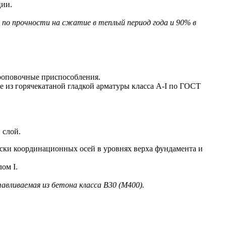
ции.
по прочности на сжатие в теплый период года и 90% в
роповочные приспособления.
из горячекатаной гладкой арматуры класса A-I по ГОСТ
 слой.
ки координационных осей в уровнях верха фундамента и
ом I.
тавливаемая из бетона класса В30 (М400).