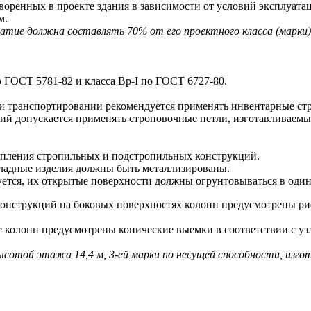
воренных в проекте здания в зависимости от условий эксплуата
м.
ие должна составлять 70% от его проектного класса (марки) 
 ГОСТ 5781-82 и класса Bp-I по ГОСТ 6727-80.
 транспортировании рекомендуется применять инвентарные ст
допускается применять строповочные петли, изготавливаемые 
пления стропильных и подстропильных конструкций.
ладные изделия должны быть металлизированы.
буется, их открытые поверхности должны огрунтовываться в один
струкций на боковых поверхностях колонн предусмотрены рис
олонн предусмотрены конические выемки в соответствии с узл
высотой этажа 14,4 м, 3-ей марки по несущей способности, изго