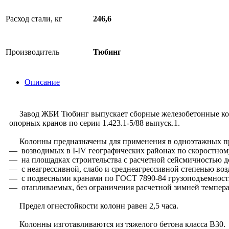
Расход стали, кг
246,6
Производитель
Тюбинг
Описание
Завод ЖБИ Тюбинг выпускает сборные железобетонные коло
опорных кранов по серии 1.423.1-5/88 выпуск.1.
Колонны предназначены для применения в одноэтажных пр
— возводимых в I-IV географических районах по скоростному
— на площадках строительства с расчетной сейсмичностью д
— с неагрессивной, слабо и среднеагрессивной степенью воз
— с подвесными кранами по ГОСТ 7890-84 грузоподъемностью
— отапливаемых, без ограничения расчетной зимней темпера
Предел огнестойкости колонн равен 2,5 часа.
Колонны изготавливаются из тяжелого бетона класса В30.