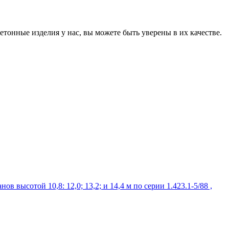
онные изделия у нас, вы можете быть уверены в их качестве.
ысотой 10,8: 12,0; 13,2; и 14,4 м по серии 1.423.1-5/88 ,