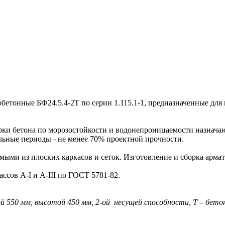
онные БФ24.5.4-2Т по серии 1.115.1-1, предназначенные для
ки бетона по морозостойкости и водонепроницаемости назначаю
льные периоды - не менее 70% проектной прочности.
ми из плоских каркасов и сеток. Изготовление и сборка арма
ов A-I и A-III по ГОСТ 5781-82.
ой 550 мм, высотой 450 мм, 2-ой несущей способности, Т – бет