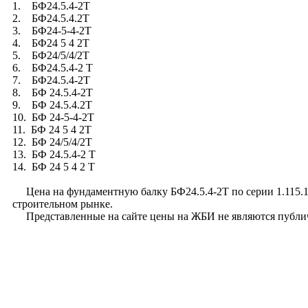
1. БФ24.5.4-2Т
2. БФ24.5.4.2Т
3. БФ24-5-4-2Т
4. БФ24 5 4 2Т
5. БФ24/5/4/2Т
6. БФ24.5.4-2 Т
7. БФ24.5.4-2Т
8. БФ 24.5.4-2Т
9. БФ 24.5.4.2Т
10. БФ 24-5-4-2Т
11. БФ 24 5 4 2Т
12. БФ 24/5/4/2Т
13. БФ 24.5.4-2 Т
14. БФ 24 5 4 2 Т
Цена на фундаментную балку БФ24.5.4-2Т по серии 1.115.1-1
строительном рынке.
Представленные на сайте цены на ЖБИ не являются публи