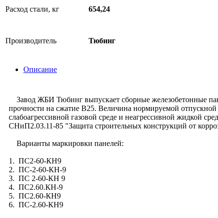
Расход стали, кг
654,24
Производитель
Тюбинг
Описание
Завод ЖБИ Тюбинг выпускает сборные железобетонные панел
прочности на сжатие В25. Величина нормируемой отпускной п
слабоагрессивной газовой среде и неагрессивной жидкой сре
СНиП2.03.11-85 "Защита строительных конструкций от корро
Варианты маркировки панелей:
1. ПС2-60-КН9
2. ПС-2-60-КН-9
3. ПС 2-60-КН 9
4. ПС2.60.КН-9
5. ПС2.60-КН9
6. ПС-2.60-КН9