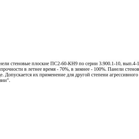
и стеновые плоские ПС2-60-КН9 по серии 3.900.1-10, вып.4-1.
рочности в летнее время - 70%, в зимнее - 100%. Панели стено
де. Допускается их применение для другой степени агрессивног
зии".