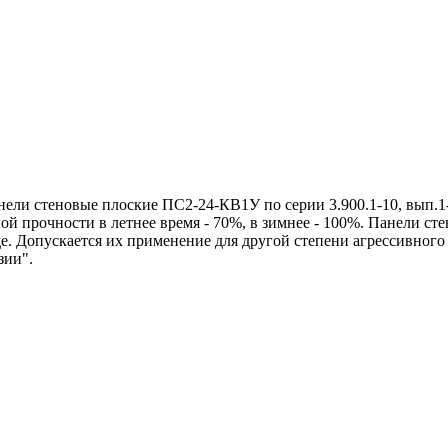
и стеновые плоские ПС2-24-КВ1У по серии 3.900.1-10, вып.1-
й прочности в летнее время - 70%, в зимнее - 100%. Панели ст
де. Допускается их применение для другой степени агрессивног
зии".