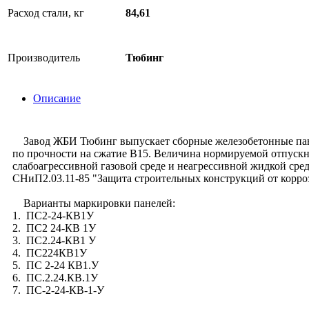
Расход стали, кг
84,61
Производитель
Тюбинг
Описание
Завод ЖБИ Тюбинг выпускает сборные железобетонные панел
по прочности на сжатие В15. Величина нормируемой отпускно
слабоагрессивной газовой среде и неагрессивной жидкой сре
СНиП2.03.11-85 "Защита строительных конструкций от корро
Варианты маркировки панелей:
1. ПС2-24-КВ1У
2. ПС2 24-КВ 1У
3. ПС2.24-КВ1 У
4. ПС224КВ1У
5. ПС 2-24 КВ1.У
6. ПС.2.24.КВ.1У
7. ПС-2-24-КВ-1-У