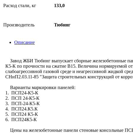
Расход стали, кг
133,0
Производитель
Тюбинг
Описание
Завод ЖБИ Тюбинг выпускает сборные железобетонные панел
К5-К по прочности на сжатие В15. Величина нормируемой отп
слабоагрессивной газовой среде и неагрессивной жидкой сре
СНиП2.03.11-85 "Защита строительных конструкций от корро
Варианты маркировки панелей:
1. ПСП24-К5-К
2. ПСП 24-К5-К
3. ПСП-24-К5-К
4. ПСП24.К5.К
5. ПСП24 К5-К
6. ПСП24К5-К
Цены на железобетонные панели стеновые консольные ПСП24