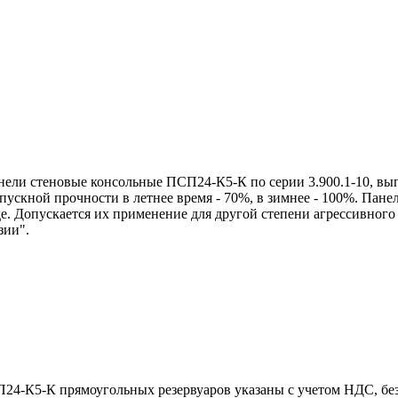
и стеновые консольные ПСП24-К5-К по серии 3.900.1-10, вып.
ускной прочности в летнее время - 70%, в зимнее - 100%. Пане
де. Допускается их применение для другой степени агрессивног
зии".
-К5-К прямоугольных резервуаров указаны с учетом НДС, без 