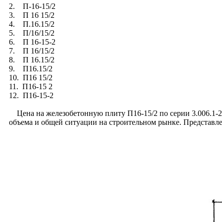
2. П-16-15/2
3. П 16 15/2
4. П.16.15/2
5. П/16/15/2
6. П 16-15-2
7. П 16/15/2
8. П 16.15/2
9. П16.15/2
10. П16 15/2
11. П16-15 2
12. П16-15-2
Цена на железобетонную плиту П16-15/2 по серии 3.006.1-2.
объема и общей ситуации на строительном рынке. Представл