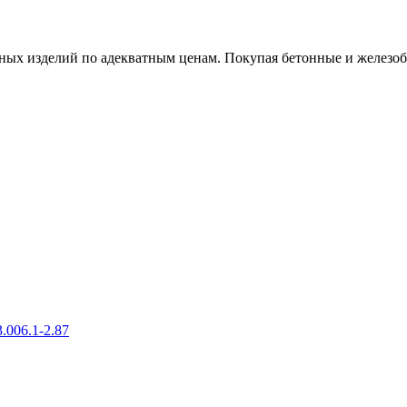
х изделий по адекватным ценам. Покупая бетонные и железобет
.006.1-2.87