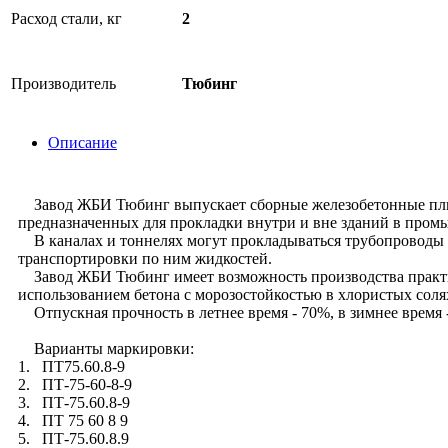
Расход стали, кг
2
Производитель
Тюбинг
Описание
Завод ЖБИ Тюбинг выпускает сборные железобетонные плиты 
предназначенных для прокладки внутри и вне зданий в про
В каналах и тоннелях могут прокладываться трубопроводы 
транспортировки по ним жидкостей.
Завод ЖБИ Тюбинг имеет возможность производства практич
использованием бетона с морозостойкостью в хлористых соля
Отпускная прочность в летнее время - 70%, в зимнее время 
Варианты маркировки:
1. ПТ75.60.8-9
2. ПТ-75-60-8-9
3. ПТ-75.60.8-9
4. ПТ 75 60 8 9
5. ПТ-75.60.8.9