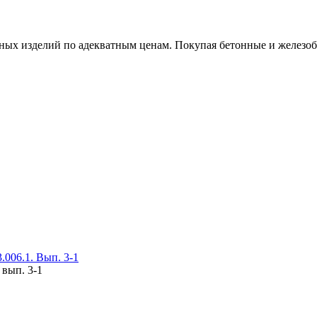
х изделий по адекватным ценам. Покупая бетонные и железобет
006.1. Вып. 3-1
 вып. 3-1