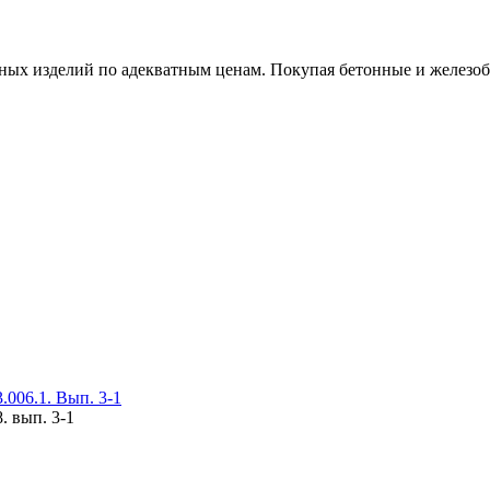
х изделий по адекватным ценам. Покупая бетонные и железобет
006.1. Вып. 3-1
. вып. 3-1