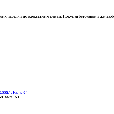
х изделий по адекватным ценам. Покупая бетонные и железобет
006.1. Вып. 3-1
8. вып. 3-1