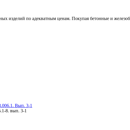
х изделий по адекватным ценам. Покупая бетонные и железобет
006.1. Вып. 3-1
1-8. вып. 3-1