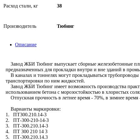
Расход стали, кг
38
Производитель
Тюбинг
Описание
Завод ЖБИ Тюбинг выпускает сборные железобетонные плиты 
предназначенных для прокладки внутри и вне зданий в про
В каналах и тоннелях могут прокладываться трубопроводы 
транспортировки по ним жидкостей.
Завод ЖБИ Тюбинг имеет возможность производства практич
использованием бетона с морозостойкостью в хлористых соля
Отпускная прочность в летнее время - 70%, в зимнее время 
Варианты маркировки:
1. ПТ300.210.14-3
2. ПТ-300-210-14-3
3. ПТ-300.210.14-3
4. ПТ 300 210 14 3
5. ПТ-300.210.14.3