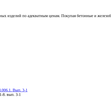
х изделий по адекватным ценам. Покупая бетонные и железобет
006.1. Вып. 3-1
-8. вып. 3-1