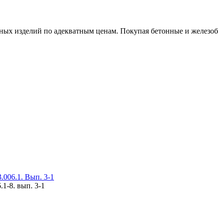
х изделий по адекватным ценам. Покупая бетонные и железобет
006.1. Вып. 3-1
1-8. вып. 3-1