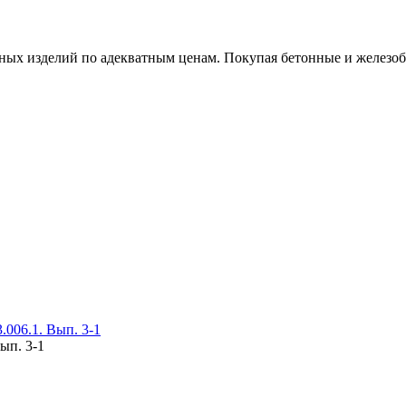
х изделий по адекватным ценам. Покупая бетонные и железобет
006.1. Вып. 3-1
ып. 3-1