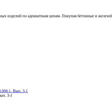
х изделий по адекватным ценам. Покупая бетонные и железобет
006.1. Вып. 3-1
ып. 3-1