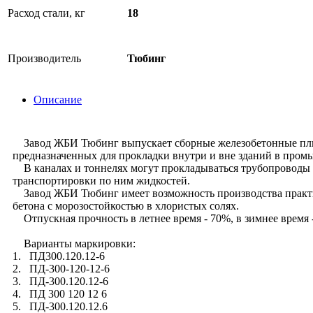
Расход стали, кг
18
Производитель
Тюбинг
Описание
Завод ЖБИ Тюбинг выпускает сборные железобетонные плиты 
предназначенных для прокладки внутри и вне зданий в про
В каналах и тоннелях могут прокладываться трубопроводы 
транспортировки по ним жидкостей.
Завод ЖБИ Тюбинг имеет возможность производства практич
бетона с морозостойкостью в хлористых солях.
Отпускная прочность в летнее время - 70%, в зимнее время 
Варианты маркировки:
1. ПД300.120.12-6
2. ПД-300-120-12-6
3. ПД-300.120.12-6
4. ПД 300 120 12 6
5. ПД-300.120.12.6