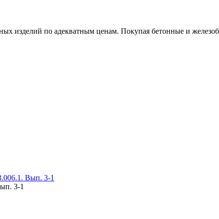
х изделий по адекватным ценам. Покупая бетонные и железобет
006.1. Вып. 3-1
ып. 3-1