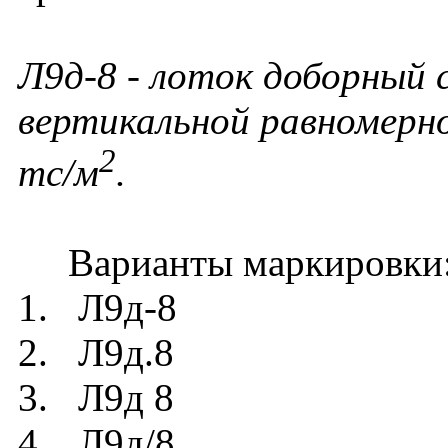
Л9д-8 - лоток доборный 
вертикальной равномерно
2
тс/м
.
Варианты маркировки
1. Л9д-8
2. Л9д.8
3. Л9д 8
4. Л9д/8