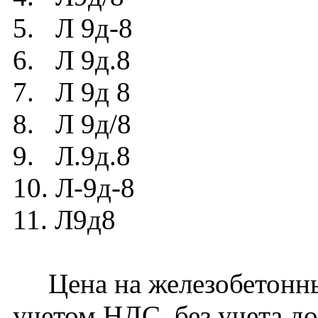
5. Л 9д-8
6. Л 9д.8
7. Л 9д 8
8. Л 9д/8
9. Л.9д.8
10. Л-9д-8
11. Л9д8
Цена на железобетонный
учетом НДС, без учета до