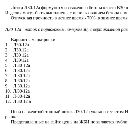
Лотки Л30-12а формуются из тяжелого бетона класса В30 п
Изделия могут быть выполнены с использованием бетона с м
Отпускная прочность в летнее время - 70%, в зимнее время
Л30-12а - лоток с порядковым номером 30, с вертикальной ра
Варианты маркировки:
1. Л30-12а
2. Л30.12а
3. Л30 12а
4. Л30/12а
5. Л 30-12а
6. Л 30.12а
7. Л 30 12а
8. Л 30/12а
9. Л.30.12а
10. Л/30/12а
11. Л-30-12а
12. Л 30 12 а
Цена на железобетонный лоток Л30-12а указана с учетом НДС
рынке.
Представленные на сайте цены на ЖБИ не являются публи