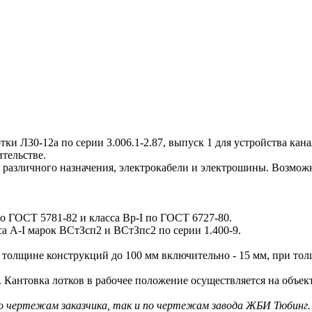
Л30-12а по серии 3.006.1-2.87, выпуск 1 для устройства кана
тельстве.
различного назначения, электрокабели и электрошины. Возмож
по ГОСТ 5781-82 и класса Вр-I по ГОСТ 6727-80.
 А-I марок ВСтЗсп2 и ВСтЗпс2 по серии 1.400-9.
олщине конструкций до 100 мм включительно - 15 мм, при толщ
антовка лотков в рабочее положение осуществляется на объект
по чертежам заказчика, так и по чертежам завода ЖБИ Тюбинг.