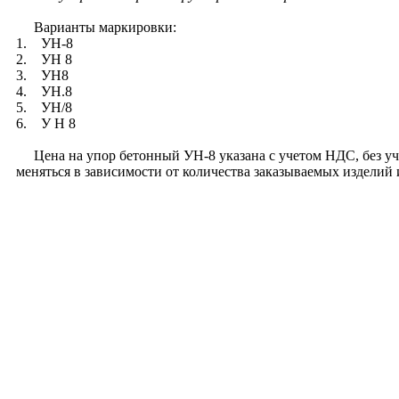
Варианты маркировки:
1. УН-8
2. УН 8
3. УН8
4. УН.8
5. УН/8
6. У Н 8
Цена на упор бетонный УН-8 указана с учетом НДС, без учет
меняться в зависимости от количества заказываемых изделий