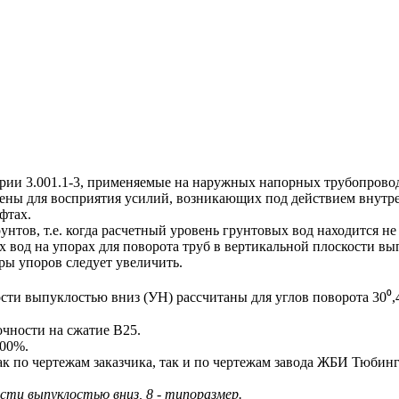
 3.001.1-3, применяемые на наружных напорных трубопровода
ены для восприятия усилий, возникающих под действием внутре
уфтах.
ов, т.е. когда расчетный уровень грунтовых вод находится не
 вод на упорах для поворота труб в вертикальной плоскости в
ры упоров следует увеличить.
и выпуклостью вниз (УН) рассчитаны для углов поворота 30⁰,4
чности на сжатие В25.
100%.
по чертежам заказчика, так и по чертежам завода ЖБИ Тюбинг
сти выпуклостью вниз, 8 - типоразмер.