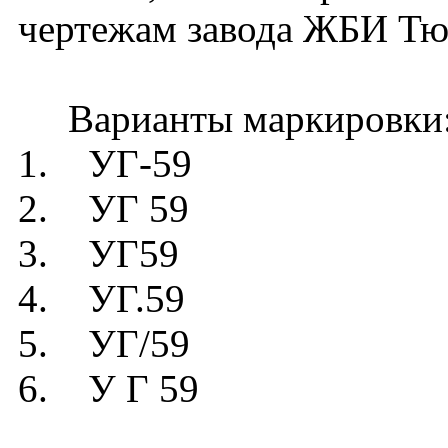
чертежам завода ЖБИ Тю
Варианты маркировки
1. УГ-59
2. УГ 59
3. УГ59
4. УГ.59
5. УГ/59
6. У Г 59