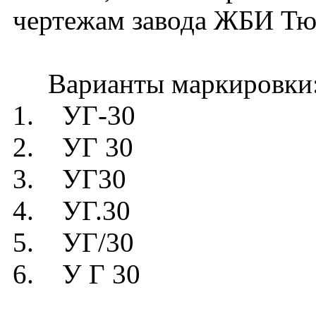
чертежам завода ЖБИ Тю
Варианты маркировки
1. УГ-30
2. УГ 30
3. УГ30
4. УГ.30
5. УГ/30
6. У Г 30