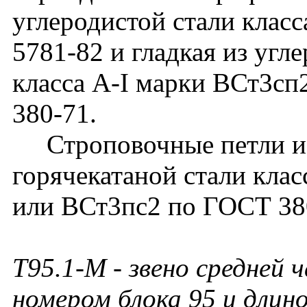
углеродистой стали клас
5781-82 и гладкая из угл
класса A-I марки ВСт3с
380-71.
Строповочные петли из
горячекатаной стали клас
или ВСт3пс2 по ГОСТ 38
Т95.1-М - звено средней
номером блока 95 и длино