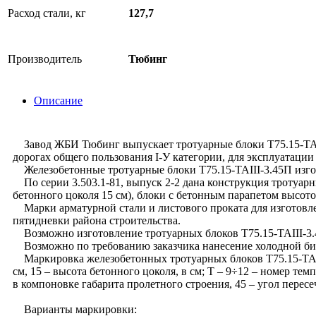
Расход стали, кг
127,7
Производитель
Тюбинг
Описание
Завод ЖБИ Тюбинг выпускает тротуарные блоки Т75.15-TAIII
дорогах общего пользования I-У категории, для эксплуатаци
Железобетонные тротуарные блоки Т75.15-TAIII-3.45П изгота
По серии 3.503.1-81, выпуск 2-2 дана конструкция тротуарн
бетонного цоколя 15 см), блоки с бетонным парапетом высот
Марки арматурной стали и листового проката для изготовле
пятидневки района строительства.
Возможно изготовление тротуарных блоков Т75.15-TAIII-3.4
Возможно по требованию заказчика нанесение холодной бит
Маркировка железобетонных тротуарных блоков Т75.15-TAIII
см, 15 – высота бетонного цоколя, в см; Т – 9÷12 – номер те
в компоновке габарита пролетного строения, 45 – угол пересеч
Варианты маркировки: