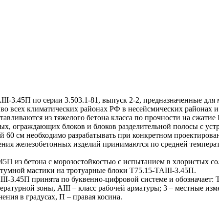
-3.45П по серии 3.503.1-81, выпуск 2-2, предназначенные для
и во всех климатических районах РФ в несейсмических районах и
вливаются из тяжелого бетона класса по прочности на сжатие B
ых, ограждающих блоков и блоков разделительной полосы с уст
ой 60 см необходимо разрабатывать при конкретном проектирова
ния железобетонных изделий принимаются по средней температ
5П из бетона с морозостойкостью с испытанием в хлористых со
умной мастики на тротуарные блоки Т75.15-TAIII-3.45П.
-3.45П принята по буквенно-цифровой системе и обозначает: Т 
мпературной зоны, AIII – класс рабочей арматуры; 3 – местные и
ения в градусах, П – правая косина.