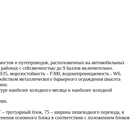
 мостов и путепроводов, расположенных на автомобильных
 районах с сейсмичностью до 9 баллов включительно.
35, морозостойкость – F300, водонепроницаемость - W6.
ройством металлического барьерного ограждения (высота
нии.
уре наиболее холодного месяца и наиболее холодной
лях.
– тротуарный блок, 75 – ширина пешеходного перехода, в
зменения основного блока в соответствии с положением блоков