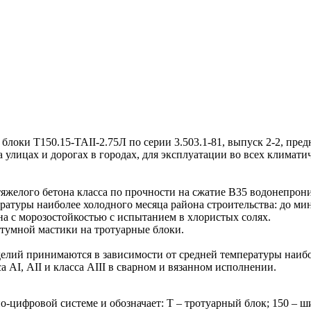
ки Т150.15-TAII-2.75Л по серии 3.503.1-81, выпуск 2-2, пред
 улицах и дорогах в городах, для эксплуатации во всех климат
яжелого бетона класса по прочности на сжатие B35 водонепро
ратуры наиболее холодного месяца района строительства: до мину
а с морозостойкостью с испытанием в хлористых солях.
тумной мастики на тротуарные блоки.
лий принимаются в зависимости от средней температуры наибо
I, АII и класса АIII в сварном и вязанном исполнении.
цифровой системе и обозначает: Т – тротуарный блок; 150 – ши