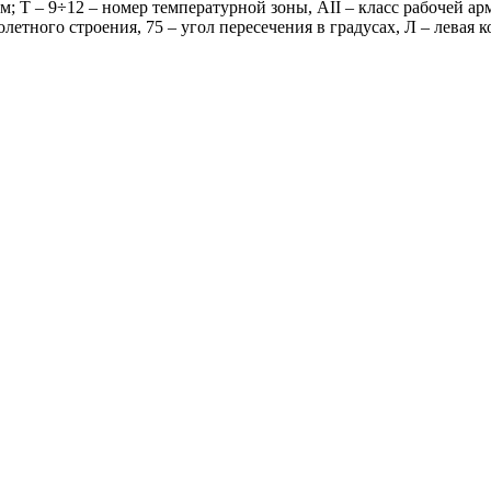
м; Т – 9÷12 – номер температурной зоны, AII – класс рабочей а
етного строения, 75 – угол пересечения в градусах, Л – левая к