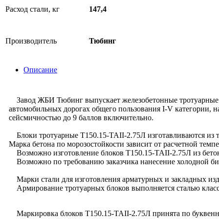
Расход стали, кг
147,4
Производитель
Тюбинг
Описание
Завод ЖБИ Тюбинг выпускает железобетонные тротуарные бло
автомобильных дорогах общего пользования I-V категории, на
сейсмичностью до 9 баллов включительно.
Блоки тротуарные Т150.15-TAII-2.75Л изготавливаются из т
Марка бетона по морозостойкости зависит от расчетной темпе
Возможно изготовление блоков Т150.15-TAII-2.75Л из бетон
Возможно по требованию заказчика нанесение холодной би
Марки стали для изготовления арматурных и закладных изде
Армирование тротуарных блоков выполняется сталью класса А
Маркировка блоков Т150.15-TAII-2.75Л принята по буквенно-