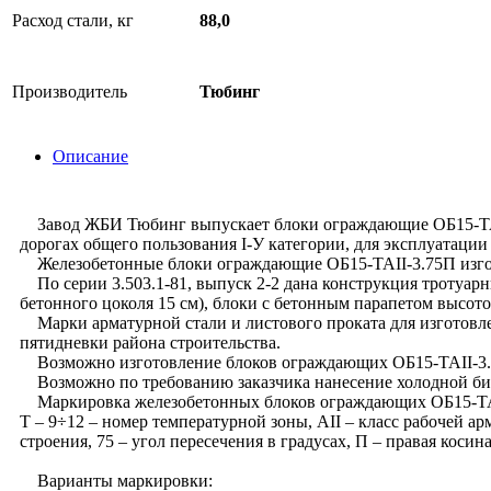
Расход стали, кг
88,0
Производитель
Тюбинг
Описание
Завод ЖБИ Тюбинг выпускает блоки ограждающие ОБ15-TAII-
дорогах общего пользования I-У категории, для эксплуатаци
Железобетонные блоки ограждающие ОБ15-TAII-3.75П изготав
По серии 3.503.1-81, выпуск 2-2 дана конструкция тротуарн
бетонного цоколя 15 см), блоки с бетонным парапетом высот
Марки арматурной стали и листового проката для изготовле
пятидневки района строительства.
Возможно изготовление блоков ограждающих ОБ15-TAII-3.75
Возможно по требованию заказчика нанесение холодной би
Маркировка железобетонных блоков ограждающих ОБ15-TAII-3
Т – 9÷12 – номер температурной зоны, AII – класс рабочей а
строения, 75 – угол пересечения в градусах, П – правая косина
Варианты маркировки: