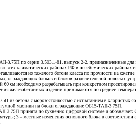
3.75П по серии 3.503.1-81, выпуск 2-2, предназначенные для
и во всех климатических районах РФ в несейсмических районах и
ливаются из тяжелого бетона класса по прочности на сжатие B
ых, ограждающих блоков и блоков разделительной полосы с уст
ой 60 см необходимо разрабатывать при конкретном проектирова
ния железобетонных изделий принимаются по средней температ
П из бетона с морозостойкостью с испытанием в хлористых со
тумной мастики на блоки ограждающие ОБ15-TAII-3.75П.
.75П принята по буквенно-цифровой системе и обозначает: ОБ
рматуры; 3 – местные изменения основного блока в соответствии
.