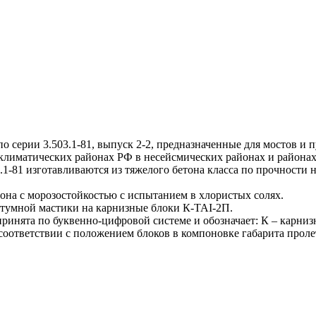
ерии 3.503.1-81, выпуск 2-2, предназначенные для мостов и 
х климатических районах РФ в несейсмических районах и районах
81 изготавливаются из тяжелого бетона класса по прочности н
на с морозостойкостью с испытанием в хлористых солях.
тумной мастики на карнизные блоки К-TAI-2П.
ята по буквенно-цифровой системе и обозначает: К – карнизны
соответствии с положением блоков в компоновке габарита пролет