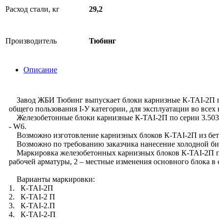
Расход стали, кг
29,2
Производитель
Тюбинг
Описание
Завод ЖБИ Тюбинг выпускает блоки карнизные К-TAI-2П по с
общего пользования I-У категории, для эксплуатации во все
Железобетонные блоки карнизные К-TAI-2П по серии 3.503.1-
- W6.
Возможно изготовление карнизных блоков К-TAI-2П из бето
Возможно по требованию заказчика нанесение холодной би
Маркировка железобетонных карнизных блоков К-TAI-2П прин
рабочей арматуры, 2 – местные изменения основного блока в 
Варианты маркировки:
1. К-TAI-2П
2. К-TAI-2 П
3. К-TAI-2.П
4. К-TAI-2-П