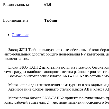
Расход стали, кг
61,0
Производитель
Тюбинг
Описание
Завод ЖБИ Тюбинг выпускает железобетонные блоки бордюрны
автомобильных дорогах общего пользования I-V категории, д
включительно.
Блоки ББ35-TAIII-2 изготавливаются из тяжелого бетона кла
температуры наиболее холодного месяца района строительства:
Возможно изготовление блоков ББ35-TAIII-2 из бетона с мо
Марки стали для изготовления арматурных и закладных изде
Армирование блоков принято сталью класса АII и класса АI
Маркировка блоков ББ35-TAIII-2 принята по буквенно-цифров
класс рабочей арматуры; 2 – местные изменения основного бл