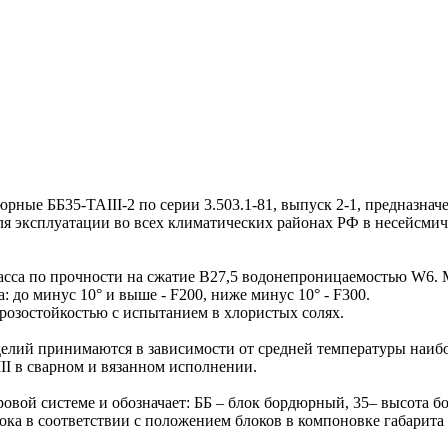
е ББ35-TAIII-2 по серии 3.503.1-81, выпуск 2-1, предназнач
ля эксплуатации во всех климатических районах РФ в несейсмич
сса по прочности на сжатие B27,5 водонепроницаемостью W6. М
 до минус 10° и выше - F200, ниже минус 10° - F300.
розостойкостью с испытанием в хлористых солях.
лий принимаются в зависимости от средней температуры наибо
II в сварном и вязанном исполнении.
ой системе и обозначает: ББ – блок бордюрный, 35– высота бор
ока в соответствии с положением блоков в компоновке габарита