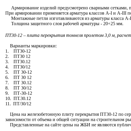
Армирование изделий предусмотрено сварными сетками, пл
При армировании применяется арматура классов А-I и А-III п
Монтажные петли изготавливаются из арматуры класса А-I
Толщина защитного слоя рабочей арматуры - 20÷25 мм.
ПТ30-12 – плита перекрытия тоннеля пролетом 3,0 м, расчет
Варианты маркировки:
1. ПТ30-12
2. ПТ30 12
3. ПТ30.12
4. ПТ30/12
5. ПТ 30-12
6. ПТ 30 12
7. ПТ 30.12
8. ПТ 30/12
9. ПТ-30-12
10. ПТ.30.12
11. ПТ/30/12
Цена на железобетонную плиту перекрытия ПТ30-12 по серии 
зависимости от объема и общей ситуации на строительном ры
Представленные на сайте цены на ЖБИ не являются публич