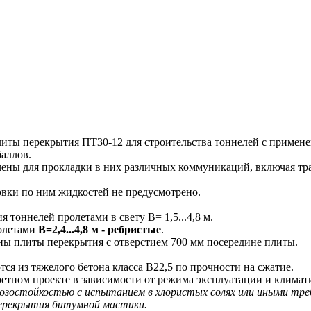
 перекрытия ПТ30-12 для строительства тоннелей с применени
баллов.
ны для прокладки в них различных коммуникаций, включая тра
ки по ним жидкостей не предусмотрено.
оннелей пролетами в свету В= 1,5...4,8 м.
ролетами
В=2,4...4,8 м
- ребристые
.
аны плиты перекрытия с отверстием 700 мм посередине плиты.
 из тяжелого бетона класса В22,5 по прочности на сжатие.
ретном проекте в зависимости от режима эксплуатации и климат
остойкостью с испытанием в хлористых солях или иными треб
ерекрытия битумной мастики.