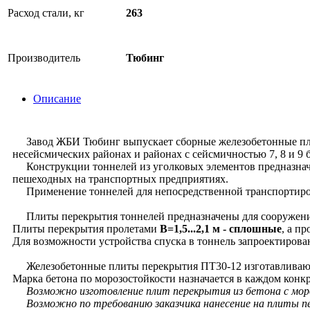
Расход стали, кг
263
Производитель
Тюбинг
Описание
Завод ЖБИ Тюбинг выпускает сборные железобетонные плиты
несейсмических районах и районах с сейсмичностью 7, 8 и 9 
Конструкции тоннелей из уголковых элементов предназначе
пешеходных на транспортных предприятиях.
Применение тоннелей для непосредственной транспортиров
Плиты перекрытия тоннелей предназначены для сооружения т
Плиты перекрытия пролетами
В=1,5...2,1 м
- сплошные
, а п
Для возможности устройства спуска в тоннель запроектиров
Железобетонные плиты перекрытия ПТ30-12 изготавливаются
Марка бетона по морозостойкости назначается в каждом конк
Возможно изготовление плит перекрытия из бетона с мороз
Возможно по требованию заказчика нанесение на плиты п