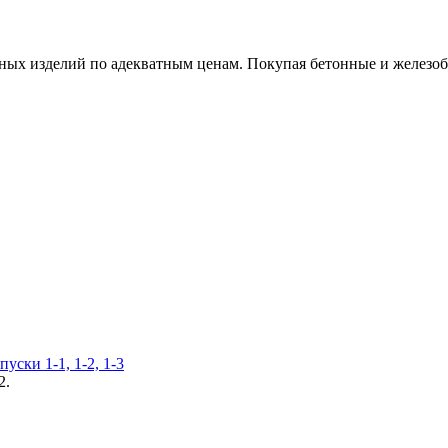
х изделий по адекватным ценам. Покупая бетонные и железобет
уски 1-1, 1-2, 1-3
2.